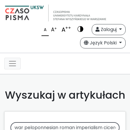
++
A
+
A
Zaloguj
A
Język Polski
Wyszukaj w artykułach