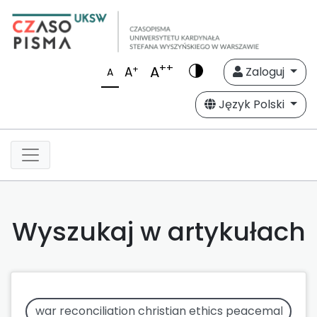
++
A
+
A
Zaloguj
A
Język Polski
Wyszukaj w artykułach