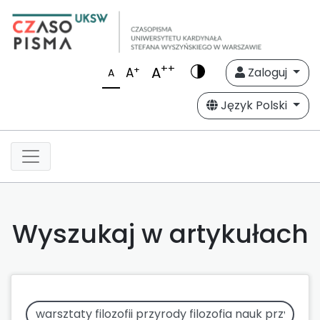
++
A
+
A
Zaloguj
A
Język Polski
Wyszukaj w artykułach