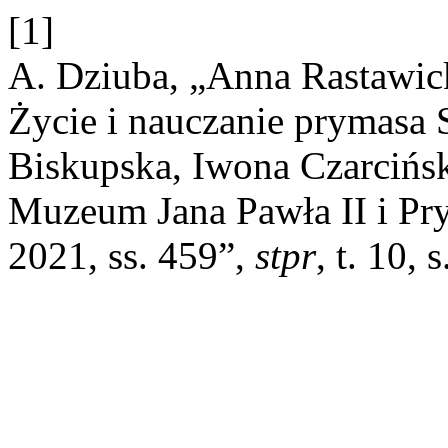
[1]
A. Dziuba, „Anna Rastawick
Życie i nauczanie prymasa 
Biskupska, Iwona Czarcińs
Muzeum Jana Pawła II i P
2021, ss. 459”,
stpr
, t. 10,