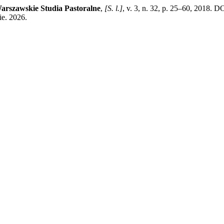
arszawskie Studia Pastoralne
,
[S. l.]
, v. 3, n. 32, p. 25–60, 2018. 
ie. 2026.