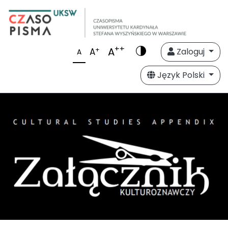
++
A
+
A
Zaloguj
A
Język Polski