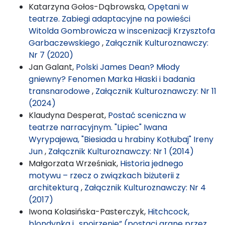
Katarzyna Gołos-Dąbrowska,
Opętani w
teatrze. Zabiegi adaptacyjne na powieści
Witolda Gombrowicza w inscenizacji Krzysztofa
Garbaczewskiego
,
Załącznik Kulturoznawczy:
Nr 7 (2020)
Jan Galant,
Polski James Dean? Młody
gniewny? Fenomen Marka Hłaski i badania
transnarodowe
,
Załącznik Kulturoznawczy: Nr 11
(2024)
Klaudyna Desperat,
Postać sceniczna w
teatrze narracyjnym. "Lipiec" Iwana
Wyrypajewa, "Biesiada u hrabiny Kotłubaj" Ireny
Jun
,
Załącznik Kulturoznawczy: Nr 1 (2014)
Małgorzata Wrześniak,
Historia jednego
motywu – rzecz o związkach biżuterii z
architekturą
,
Załącznik Kulturoznawczy: Nr 4
(2017)
Iwona Kolasińska-Pasterczyk,
Hitchcock,
blondynka i „spojrzenie” (postaci grane przez