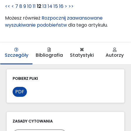
<<
<
7
8
9
10
11
12
13
14
15
16
>
>>
Możesz również
Rozpocznij zaawansowane
wyszukiwanie podobieństw
dla tego artykułu.
Szczegóły
Bibliografia
Statystyki
Autorzy
POBIERZ PLIKI
PDF
ZASADY CYTOWANIA