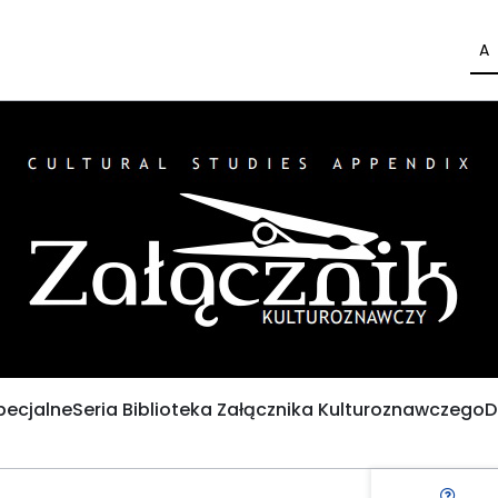
A
pecjalne
Seria Biblioteka Załącznika Kulturoznawczego
D