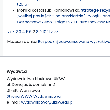
(2016)
Monika Kostaszuk-Romanowska,
Strategie reży
„wielkiej powieści” – na przykładzie 'Trylogii' Jan
Garbaczewskiego
,
Załącznik Kulturoznawczy: Nr
<<
<
2
3
4
5
6
7
8
9
10
11
>
>>
Możesz również
Rozpocznij zaawansowane wyszukiwa
Wydawca
Wydawnictwo Naukowe UKSW
ul. Dewajtis 5, domek nr 2
01-815 Warszawa
Strona WWW Wydawnictwa
e-mail:
wydawnictwo@uksw.edu.pl