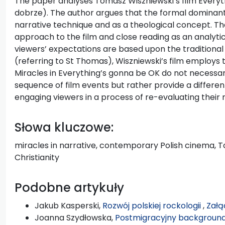
The paper analyses Tomasz Wiszniewski’s film Every
dobrze). The author argues that the formal dominant of
narrative technique and as a theological concept. Th
approach to the film and close reading as an analytic
viewers’ expectations are based upon the traditional
(referring to St Thomas), Wiszniewski’s film employs
Miracles in Everything’s gonna be OK do not necessar
sequence of film events but rather provide a differen
engaging viewers in a process of re-evaluating their
Słowa kluczowe:
miracles in narrative, contemporary Polish cinema, T
Christianity
Podobne artykuły
Jakub Kasperski,
Rozwój polskiej rockologii
,
Załą
Joanna Szydłowska,
Postmigracyjny background 