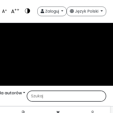
++
A
+
A
Zaloguj
Język Polski
la autorów