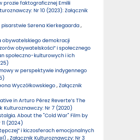
rozie faktograficznej Emilii
turoznawczy: Nr 10 (2023): Załącznik
 i pisarstwie Sørena Kierkegaarda
,
a obywatelskiego demokracji
zorów obywatelskości” i społecznego
n społeczno-kulturowych i ich
025)
 filmowy w perspektywie indygennego
5)
 Leona Wyczółkowskiego
,
Załącznik
ative in Arturo Pérez Reverte’s The
k Kulturoznawczy: Nr 7 (2020)
algia. About the "Cold War" Film by
 11 (2024)
tępczej” i kiczosferach emocjonalnych
el)
,
Załącznik Kulturoznawczy: Nr 3