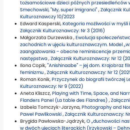
tożsamościowe dzieci późnych przesiedleńców w p
Smechowski, "My, super imigranci"
,
Załącznik Kul
Kulturoznawczy 10/2023
Edward Kasperski,
Kategoria możliwości w myśli
Załącznik Kulturoznawczy: Nr 3 (2016)
Małgorzata Durzewska ,
Ewolucja społeczeństw
zachodnich w ujęciu kulturoznawczym. Model „w
zaangażowania – obecne reminiscencje przemia
następstwa
,
Załącznik Kulturoznawczy: Nr 12 (2
Ilona Copik,
"Anishinaabe" – jej dom. Krajobraz
feminizmu
,
Załącznik Kulturoznawczy: Nr 12 (202
Roman Konik,
Przyczynek do biografii twórczej
Kulturoznawczy: Nr 9 (2022)
Aneta Kliszcz,
Playing with Time, Space, and Narr
Flanders Panel (La table des Flandres)
,
Załączni
Izabela Tomczyk-Jarzyna,
Photography and Nost
Paweł Pawlikowski
,
Załącznik Kulturoznawczy: Nr
Brygida Pawłowska-Jądrzyk,
O „duchowości nas
w dwóch ujęciach literackich (Irzykowski – Dehn