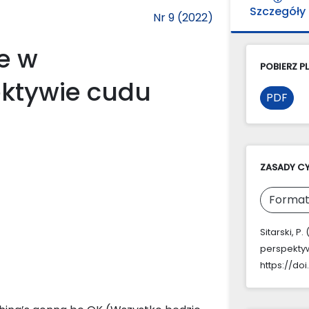
Szczegóły
Nr 9 (2022)
e w
POBIERZ PL
ektywie cudu
PDF
ZASADY C
Format
Sitarski, P
perspekty
https://doi