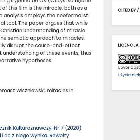
thing’s gonna be OK (Wszystko będzie
 this film is the miracle, both as a
CITED BY /
e analysis employs the neoformalist
al tool. The paper argues that while
 Christian understanding of miracle
 the semiotic approach to miracles.
ily disrupt the cause-and-effect
LICENCJA
t understanding of these events, thus
 narrative hypotheses.
Utwór dostę
Użycie ni
omasz Wiszniewski, miracles in
cznik Kulturoznawczy: Nr 7 (2020)
i co z niego wynika. Rewolty