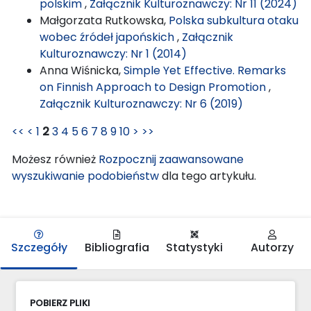
polskim
,
Załącznik Kulturoznawczy: Nr 11 (2024)
Małgorzata Rutkowska,
Polska subkultura otaku
wobec źródeł japońskich
,
Załącznik
Kulturoznawczy: Nr 1 (2014)
Anna Wiśnicka,
Simple Yet Effective. Remarks
on Finnish Approach to Design Promotion
,
Załącznik Kulturoznawczy: Nr 6 (2019)
<<
<
1
2
3
4
5
6
7
8
9
10
>
>>
Możesz również
Rozpocznij zaawansowane
wyszukiwanie podobieństw
dla tego artykułu.
Szczegóły
Bibliografia
Statystyki
Autorzy
POBIERZ PLIKI