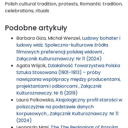
Polish cultural tradition, protests, Romantic tradition,
celebrations, rituals
Podobne artykuły
Barbara Giza, Michał Wenzel,
Ludowy bohater i
ludowy widz. Społeczno-kulturowe źródła
filmowych preferencji polskiej widowni
,
Załącznik Kulturoznawczy: Nr 11 (2024)
Agata Wójcik,
Działalność Towarzystwa Polska
Sztuka Stosowana (1901–1913) – próby
nawiązania współpracy między producentami,
projektantami i odbiorcami
,
Załącznik
Kulturoznawczy: Nr 6 (2019)
Laura Polkowska,
Aksjologiczny profil starości w
polszczyźnie na podstawie danych
korpusowych
,
Załącznik Kulturoznawczy: Nr 11
(2024)
Leonardo Masi,
The The Beginnings of Popular