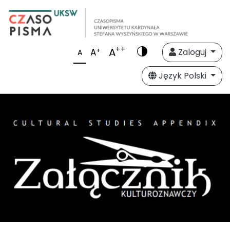
++
A
+
A
Zaloguj
A
Język Polski