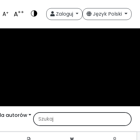
++
A
+
A
Zaloguj
Język Polski
la autorów