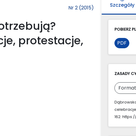
Szczegóły
Nr 2 (2015)
potrzebują?
POBIERZ PL
je, protestacje,
PDF
ZASADY C
Format
Dąbrowska,
celebracje
162. https: