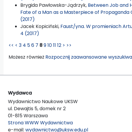
Brygida Pawłowska-Jądrzyk,
Between Job and H
Fate of a Man as a Masterpiece of Propaganda
(2017)
Jacek Kopiciński,
Faust/yna. W promieniach Artu
4 (2017)
<<
<
3
4
5
6
7
8
9
10
11
12
>
>>
Możesz również
Rozpocznij zaawansowane wyszukiwa
Wydawca
Wydawnictwo Naukowe UKSW
ul. Dewajtis 5, domek nr 2
01-815 Warszawa
Strona WWW Wydawnictwa
e-mail:
wydawnictwo@uksw.edu.pl