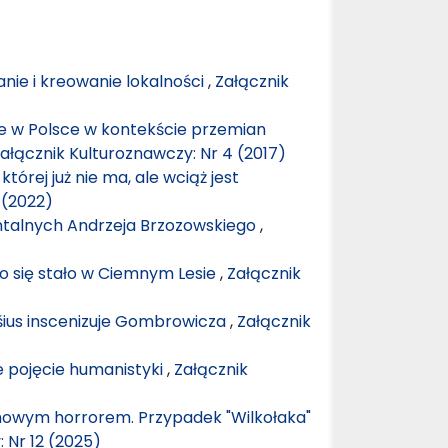
anie i kreowanie lokalności
,
Załącznik
e w Polsce w kontekście przemian
ałącznik Kulturoznawczy: Nr 4 (2017)
tórej już nie ma, ale wciąż jest
 (2022)
entalnych Andrzeja Brzozowskiego
,
 co się stało w Ciemnym Lesie
,
Załącznik
ošius inscenizuje Gombrowicza
,
Załącznik
 pojęcie humanistyki
,
Załącznik
mowym horrorem. Przypadek "Wilkołaka"
 Nr 12 (2025)