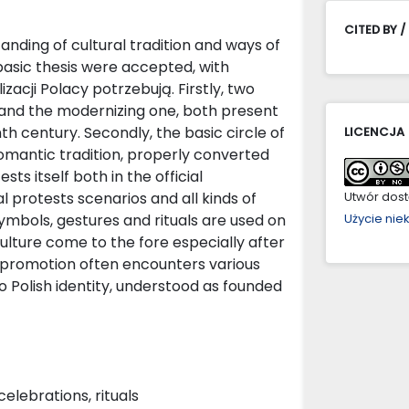
CITED BY /
nding of cultural tradition and ways of
basic thesis were accepted, with
izacji Polacy potrzebują. Firstly, two
e and the modernizing one, both present
nth century. Secondly, the basic circle of
LICENCJA
omantic tradition, properly converted
ts itself both in the official
al protests scenarios and all kinds of
Utwór dostę
symbols, gestures and rituals are used on
Użycie ni
ulture come to the fore especially after
r promotion often encounters various
o Polish identity, understood as founded
celebrations, rituals