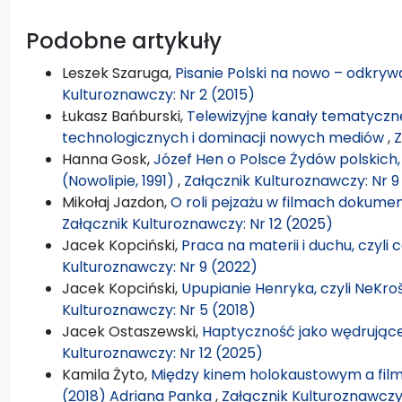
Podobne artykuły
Leszek Szaruga,
Pisanie Polski na nowo – odkryw
Kulturoznawczy: Nr 2 (2015)
Łukasz Bańburski,
Telewizyjne kanały tematyczn
technologicznych i dominacji nowych mediów
,
Z
Hanna Gosk,
Józef Hen o Polsce Żydów polskich, k
(Nowolipie, 1991)
,
Załącznik Kulturoznawczy: Nr 9
Mikołaj Jazdon,
O roli pejzażu w filmach dokum
Załącznik Kulturoznawczy: Nr 12 (2025)
Jacek Kopciński,
Praca na materii i duchu, czyli
Kulturoznawczy: Nr 9 (2022)
Jacek Kopciński,
Upupianie Henryka, czyli NeKr
Kulturoznawczy: Nr 5 (2018)
Jacek Ostaszewski,
Haptyczność jako wędrujące
Kulturoznawczy: Nr 12 (2025)
Kamila Żyto,
Między kinem holokaustowym a fil
(2018) Adriana Panka
,
Załącznik Kulturoznawczy: