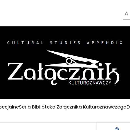
A
pecjalne
Seria Biblioteka Załącznika Kulturoznawczego
D