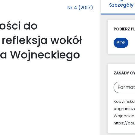
Szczegóły
Nr 4 (2017)
ości do
POBIERZ PL
refleksja wokół
PDF
na Wojneckiego
ZASADY C
Format
Kobylińska
pogranicza
Wojneckie
https://doi