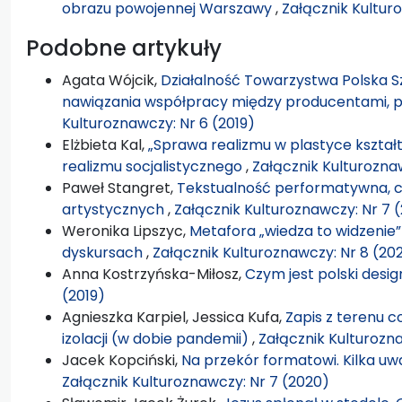
obrazu powojennej Warszawy
,
Załącznik Kultur
Podobne artykuły
Agata Wójcik,
Działalność Towarzystwa Polska S
nawiązania współpracy między producentami, p
Kulturoznawczy: Nr 6 (2019)
Elżbieta Kal,
„Sprawa realizmu w plastyce kształt
realizmu socjalistycznego
,
Załącznik Kulturoznaw
Paweł Stangret,
Tekstualność performatywna, c
artystycznych
,
Załącznik Kulturoznawczy: Nr 7 
Weronika Lipszyc,
Metafora „wiedza to widzenie
dyskursach
,
Załącznik Kulturoznawczy: Nr 8 (202
Anna Kostrzyńska-Miłosz,
Czym jest polski desi
(2019)
Agnieszka Karpiel, Jessica Kufa,
Zapis z terenu c
izolacji (w dobie pandemii)
,
Załącznik Kulturozn
Jacek Kopciński,
Na przekór formatowi. Kilka 
Załącznik Kulturoznawczy: Nr 7 (2020)