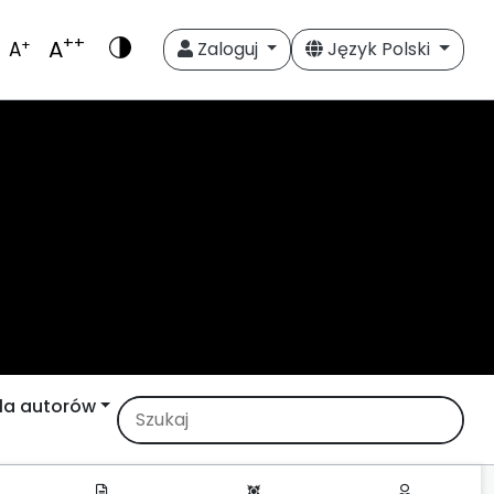
++
A
+
A
Zaloguj
Język Polski
la autorów