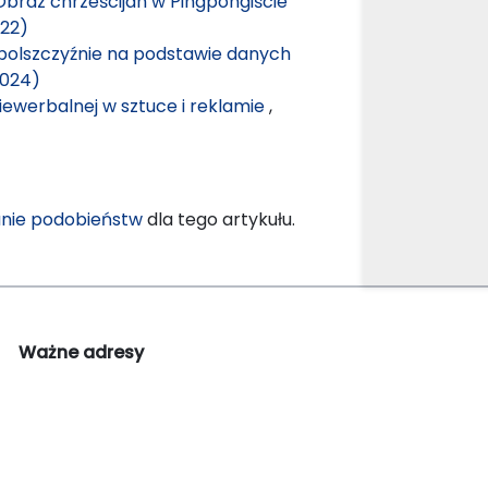
Obraz chrześcijan w Pingpongiście
022)
w polszczyźnie na podstawie danych
2024)
iewerbalnej w sztuce i reklamie
,
nie podobieństw
dla tego artykułu.
Ważne adresy