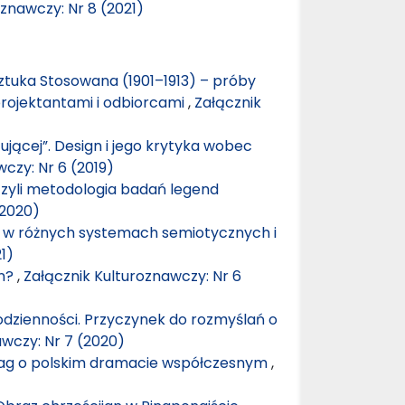
oznawczy: Nr 8 (2021)
ztuka Stosowana (1901–1913) – próby
rojektantami i odbiorcami
,
Załącznik
ującej”. Design i jego krytyka wobec
czy: Nr 6 (2019)
zyli metodologia badań legend
(2020)
” w różnych systemach semiotycznych i
1)
gn?
,
Załącznik Kulturoznawczy: Nr 6
odzienności. Przyczynek do rozmyślań o
awczy: Nr 7 (2020)
uwag o polskim dramacie współczesnym
,