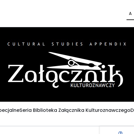
A
pecjalne
Seria Biblioteka Załącznika Kulturoznawczego
D