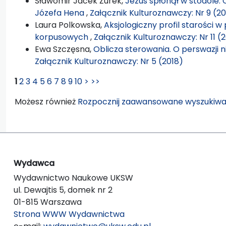
Sławomir Jacek Żurek,
Jezus spłonął w stodole. 
Józefa Hena
,
Załącznik Kulturoznawczy: Nr 9 (2
Laura Polkowska,
Aksjologiczny profil starości 
korpusowych
,
Załącznik Kulturoznawczy: Nr 11 (
Ewa Szczęsna,
Oblicza sterowania. O perswazji n
Załącznik Kulturoznawczy: Nr 5 (2018)
1
2
3
4
5
6
7
8
9
10
>
>>
Możesz również
Rozpocznij zaawansowane wyszukiwa
Wydawca
Wydawnictwo Naukowe UKSW
ul. Dewajtis 5, domek nr 2
01-815 Warszawa
Strona WWW Wydawnictwa