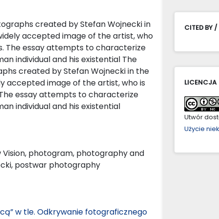
otographs created by Stefan Wojnecki in
CITED BY /
widely accepted image of the artist, who
ons. The essay attempts to characterize
an individual and his existential The
raphs created by Stefan Wojnecki in the
ly accepted image of the artist, who is
LICENCJA
. The essay attempts to characterize
an individual and his existential
Utwór dostę
Użycie ni
 Vision, photogram, photography and
ecki, postwar photography
icą” w tle. Odkrywanie fotograficznego