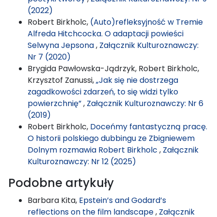
(2022)
Robert Birkholc,
(Auto)refleksyjność w Tremie
Alfreda Hitchcocka. O adaptacji powieści
Selwyna Jepsona
,
Załącznik Kulturoznawczy:
Nr 7 (2020)
Brygida Pawłowska-Jądrzyk, Robert Birkholc,
Krzysztof Zanussi,
„Jak się nie dostrzega
zagadkowości zdarzeń, to się widzi tylko
powierzchnię”
,
Załącznik Kulturoznawczy: Nr 6
(2019)
Robert Birkholc,
Doceńmy fantastyczną pracę.
O historii polskiego dubbingu ze Zbigniewem
Dolnym rozmawia Robert Birkholc
,
Załącznik
Kulturoznawczy: Nr 12 (2025)
Podobne artykuły
Barbara Kita,
Epstein’s and Godard’s
reflections on the film landscape
,
Załącznik