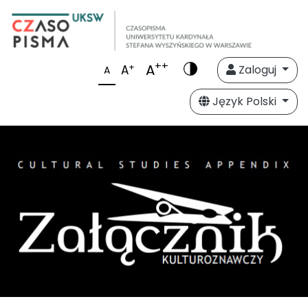
++
A
+
A
Zaloguj
A
Język Polski