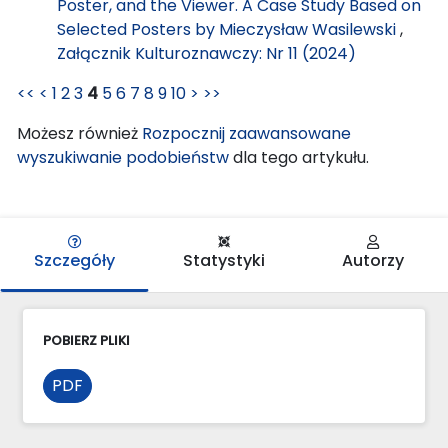
Poster, and the Viewer. A Case Study Based on
Selected Posters by Mieczysław Wasilewski
,
Załącznik Kulturoznawczy: Nr 11 (2024)
<<
<
1
2
3
4
5
6
7
8
9
10
>
>>
Możesz również
Rozpocznij zaawansowane
wyszukiwanie podobieństw
dla tego artykułu.
Szczegóły
Statystyki
Autorzy
POBIERZ PLIKI
PDF