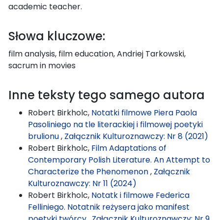
academic teacher.
Słowa kluczowe:
film analysis, film education, Andriej Tarkowski,
sacrum in movies
Inne teksty tego samego autora
Robert Birkholc,
Notatki filmowe Piera Paola
Pasoliniego na tle literackiej i filmowej poetyki
brulionu
,
Załącznik Kulturoznawczy: Nr 8 (2021)
Robert Birkholc,
Film Adaptations of
Contemporary Polish Literature. An Attempt to
Characterize the Phenomenon
,
Załącznik
Kulturoznawczy: Nr 11 (2024)
Robert Birkholc,
Notatk i filmowe Federica
Felliniego. Notatnik reżysera jako manifest
poetyki twórcy
,
Załącznik Kulturoznawczy: Nr 9