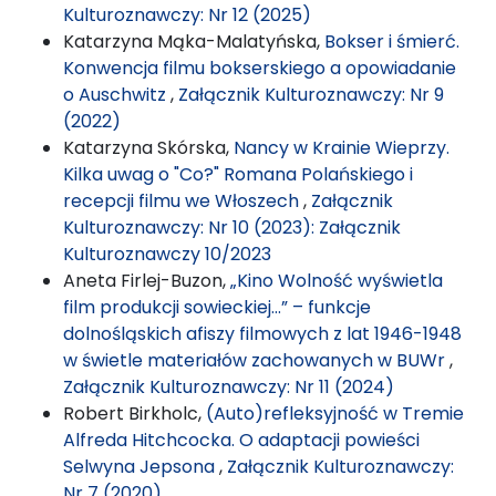
Kulturoznawczy: Nr 12 (2025)
Katarzyna Mąka-Malatyńska,
Bokser i śmierć.
Konwencja filmu bokserskiego a opowiadanie
o Auschwitz
,
Załącznik Kulturoznawczy: Nr 9
(2022)
Katarzyna Skórska,
Nancy w Krainie Wieprzy.
Kilka uwag o "Co?" Romana Polańskiego i
recepcji filmu we Włoszech
,
Załącznik
Kulturoznawczy: Nr 10 (2023): Załącznik
Kulturoznawczy 10/2023
Aneta Firlej-Buzon,
„Kino Wolność wyświetla
film produkcji sowieckiej…” – funkcje
dolnośląskich afiszy filmowych z lat 1946-1948
w świetle materiałów zachowanych w BUWr
,
Załącznik Kulturoznawczy: Nr 11 (2024)
Robert Birkholc,
(Auto)refleksyjność w Tremie
Alfreda Hitchcocka. O adaptacji powieści
Selwyna Jepsona
,
Załącznik Kulturoznawczy:
Nr 7 (2020)