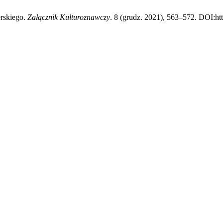
erskiego.
Załącznik Kulturoznawczy
. 8 (grudz. 2021), 563–572. DOI:htt