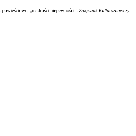
az powieściowej „mądrości niepewności”.
Załącznik Kulturoznawczy
.