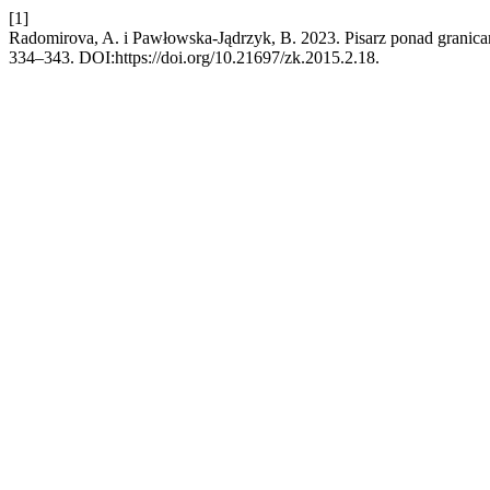
[1]
Radomirova, A. i Pawłowska-Jądrzyk, B. 2023. Pisarz ponad gran
334–343. DOI:https://doi.org/10.21697/zk.2015.2.18.