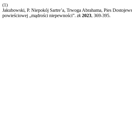
(1)
Jakubowski, P. Niepokój Sartre’a, Trwoga Abrahama, Pies Dostoje
powieściowej „mądrości niepewności”.
zk
2023
, 369-395.