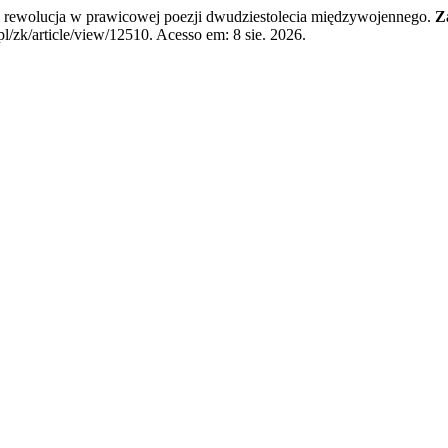
rewolucja w prawicowej poezji dwudziestolecia międzywojennego.
Z
l/zk/article/view/12510. Acesso em: 8 sie. 2026.