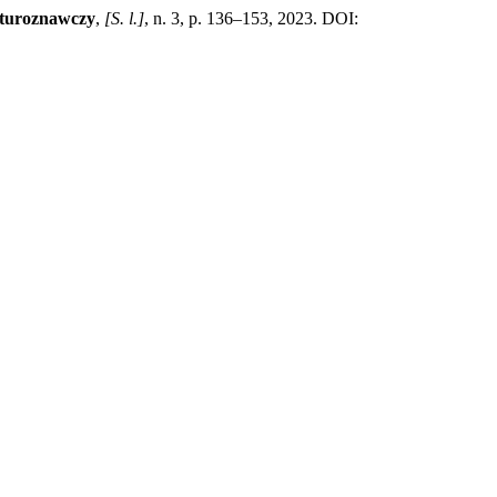
lturoznawczy
,
[S. l.]
, n. 3, p. 136–153, 2023. DOI: