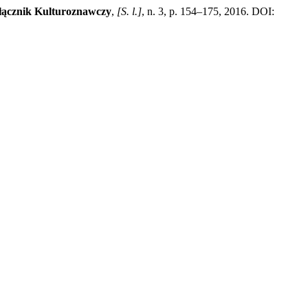
łącznik Kulturoznawczy
,
[S. l.]
, n. 3, p. 154–175, 2016. DOI: