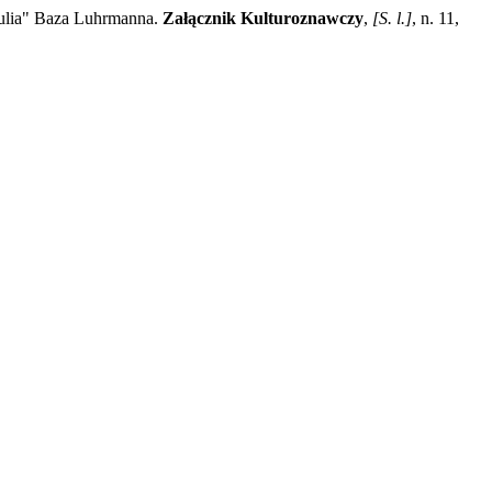
ulia" Baza Luhrmanna.
Załącznik Kulturoznawczy
,
[S. l.]
, n. 11,