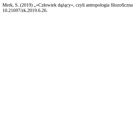
Merk, S. (2019) „«Człowiek dążący», czyli antropologia filozoficzn
10.21697/zk.2019.6.26.