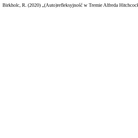
Birkholc, R. (2020) „(Auto)refleksyjność w Tremie Alfreda Hitchcoc