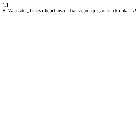
[1]
B. Walczak, „Topos długich uszu. Transfiguracje symbolu królika”,
z