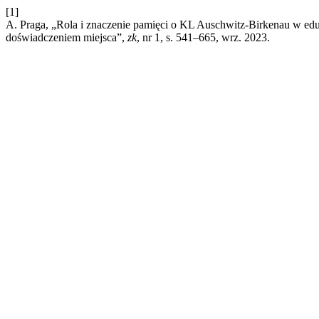
[1]
A. Praga, „Rola i znaczenie pamięci o KL Auschwitz-Birkenau w edu
doświadczeniem miejsca”,
zk
, nr 1, s. 541–665, wrz. 2023.