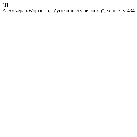
[1]
A. Szczepan-Wojnarska, „Życie odmierzane poezją”,
zk
, nr 3, s. 43