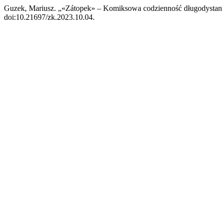
Guzek, Mariusz. „«Zátopek» – Komiksowa codzienność długodysta
doi:10.21697/zk.2023.10.04.