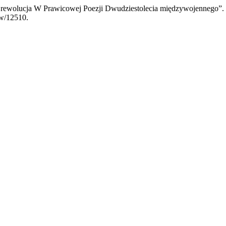
 rewolucja W Prawicowej Poezji Dwudziestolecia międzywojennego”.
ew/12510.