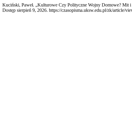
Kuciński, Paweł. „Kulturowe Czy Polityczne Wojny Domowe? Mit i
Dostęp sierpień 9, 2026. https://czasopisma.uksw.edu.pl/zk/article/vi