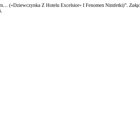
em… («Dziewczynka Z Hotelu Excelsior» I Fenomen Nimfetki)”.
Załąc
6.