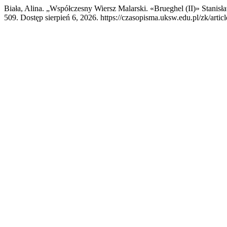
Biała, Alina. „Współczesny Wiersz Malarski. «Brueghel (II)» Stani
509. Dostęp sierpień 6, 2026. https://czasopisma.uksw.edu.pl/zk/artic