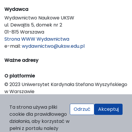
Wydawca
Wydawnictwo Naukowe UKSW
ul. Dewajtis 5, domek nr 2
01-815 Warszawa
Strona WWW Wydawnictwa
e-mail:
wydawnictwo@uksw.edu.pl
Ważne adresy
O platformie
© 2023 Uniwersytet Kardynała Stefana Wyszyńskiego
w Warszawie
Support & Customization by LIBCOM
Platform & Workflow by OJS/PKP
Ta strona używa pliki
Odrzuć
Akceptuj
cookie dla prawidłowego
działania, aby korzystać w
pełni z portalu należy