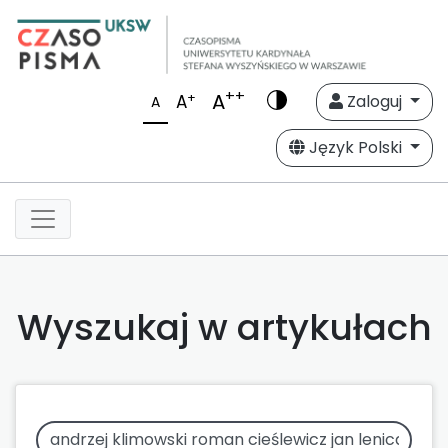
++
A
+
A
Zaloguj
A
Język Polski
Wyszukaj w artykułach