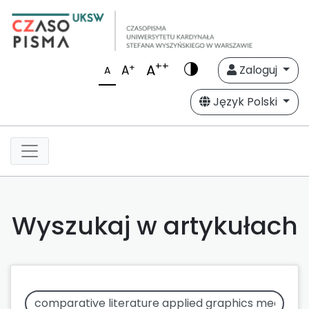
++
A
+
A
Zaloguj
A
Język Polski
Wyszukaj w artykułach