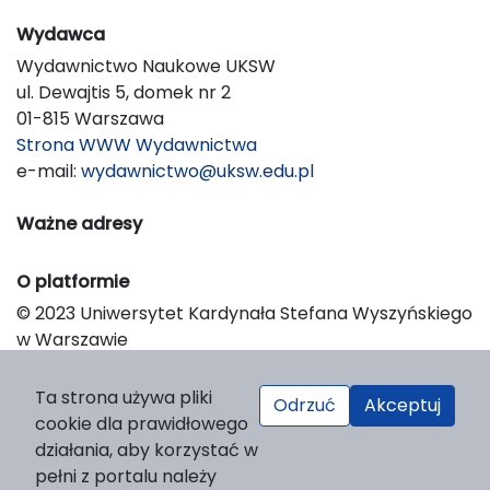
Wydawca
Wydawnictwo Naukowe UKSW
ul. Dewajtis 5, domek nr 2
01-815 Warszawa
Strona WWW Wydawnictwa
e-mail:
wydawnictwo@uksw.edu.pl
Ważne adresy
O platformie
© 2023 Uniwersytet Kardynała Stefana Wyszyńskiego
w Warszawie
Support & Customization by LIBCOM
Platform & Workflow by OJS/PKP
Ta strona używa pliki
Odrzuć
Akceptuj
cookie dla prawidłowego
działania, aby korzystać w
pełni z portalu należy