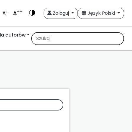
++
A
+
A
Zaloguj
Język Polski
la autorów