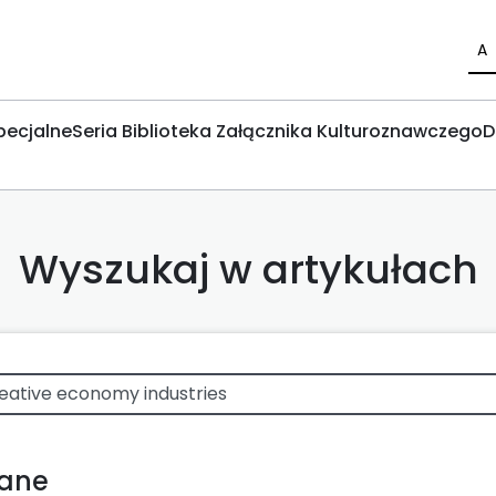
A
pecjalne
Seria Biblioteka Załącznika Kulturoznawczego
D
Wyszukaj w artykułach
wane