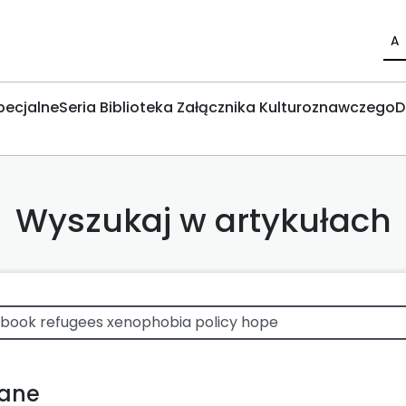
A
pecjalne
Seria Biblioteka Załącznika Kulturoznawczego
D
Wyszukaj w artykułach
wane