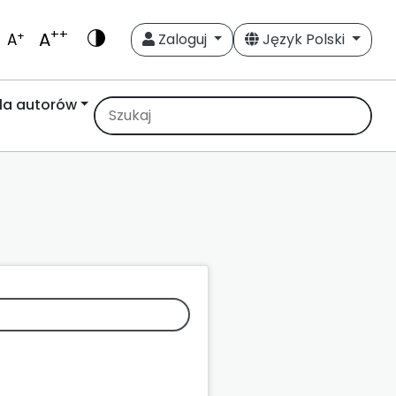
++
A
+
A
Zaloguj
Język Polski
la autorów