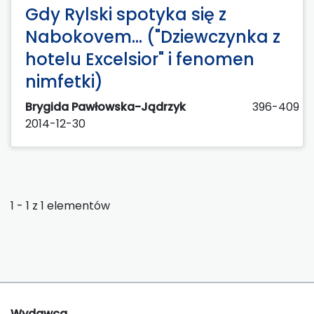
Gdy Rylski spotyka się z
Nabokovem… ("Dziewczynka z
hotelu Excelsior" i fenomen
nimfetki)
Brygida Pawłowska-Jądrzyk
396-409
2014-12-30
1 - 1 z 1 elementów
Wydawca