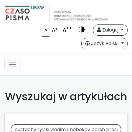
++
A
+
A
Zaloguj
A
Język Polski
Wyszukaj w artykułach