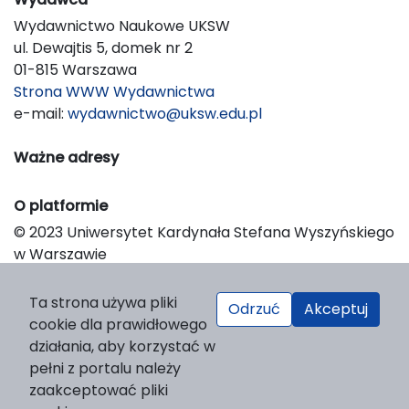
Wydawnictwo Naukowe UKSW
ul. Dewajtis 5, domek nr 2
01-815 Warszawa
Strona WWW Wydawnictwa
e-mail:
wydawnictwo@uksw.edu.pl
Ważne adresy
O platformie
© 2023 Uniwersytet Kardynała Stefana Wyszyńskiego
w Warszawie
Support & Customization by LIBCOM
Platform & Workflow by OJS/PKP
Ta strona używa pliki
Odrzuć
Akceptuj
cookie dla prawidłowego
działania, aby korzystać w
pełni z portalu należy
zaakceptować pliki