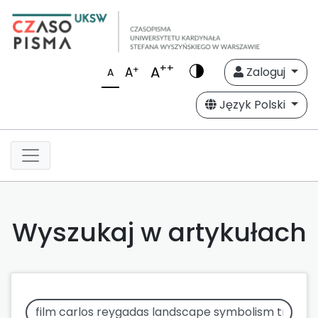
++
A
+
A
Zaloguj
A
Język Polski
Wyszukaj w artykułach