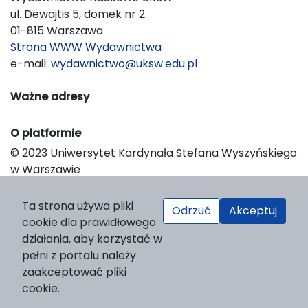
ul. Dewajtis 5, domek nr 2
01-815 Warszawa
Strona WWW Wydawnictwa
e-mail:
wydawnictwo@uksw.edu.pl
Ważne adresy
O platformie
© 2023 Uniwersytet Kardynała Stefana Wyszyńskiego
w Warszawie
Support & Customization by LIBCOM
Platform & Workflow by OJS/PKP
Ta strona używa pliki
Odrzuć
Akceptuj
cookie dla prawidłowego
działania, aby korzystać w
pełni z portalu należy
zaakceptować pliki
cookie.