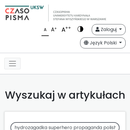
++
A
+
A
Zaloguj
A
Język Polski
Wyszukaj w artykułach