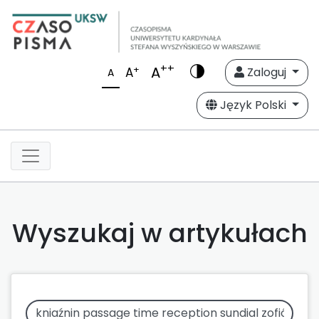
++
A
+
A
Zaloguj
A
Język Polski
Wyszukaj w artykułach