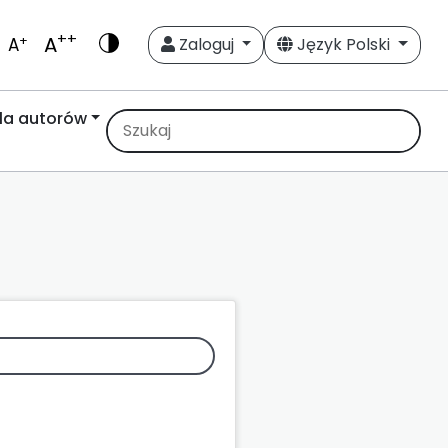
++
A
+
A
Zaloguj
Język Polski
la autorów