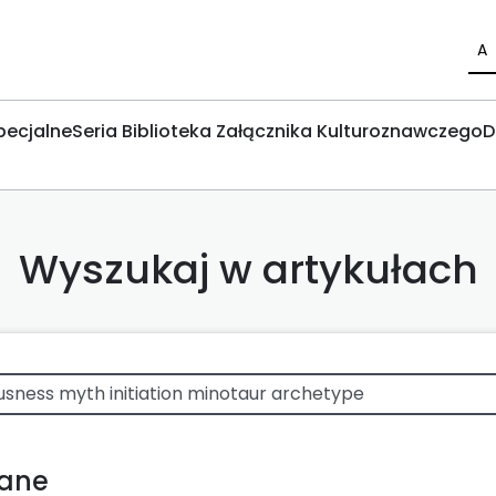
A
pecjalne
Seria Biblioteka Załącznika Kulturoznawczego
D
Wyszukaj w artykułach
wane