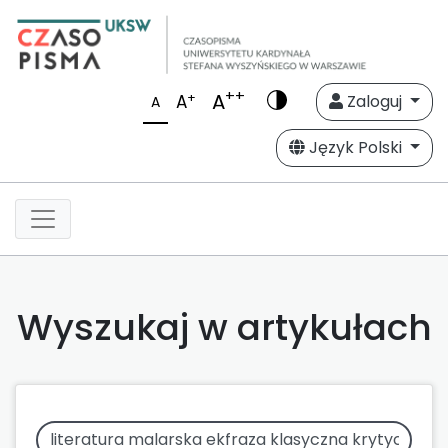
++
A
+
A
Zaloguj
A
Język Polski
Wyszukaj w artykułach