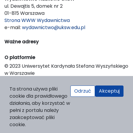
ul. Dewajtis 5, domek nr 2
01-815 Warszawa
Strona WWW Wydawnictwa
e-mail:
wydawnictwo@uksw.edu.pl
Ważne adresy
O platformie
© 2023 Uniwersytet Kardynała Stefana Wyszyńskiego
w Warszawie
Support & Customization by LIBCOM
Platform & Workflow by OJS/PKP
Ta strona używa pliki
Odrzuć
Akceptuj
cookie dla prawidłowego
działania, aby korzystać w
pełni z portalu należy
zaakceptować pliki
cookie.