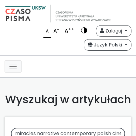
++
A
+
A
Zaloguj
A
Język Polski
Wyszukaj w artykułach