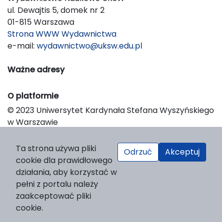
ul. Dewajtis 5, domek nr 2
01-815 Warszawa
Strona WWW Wydawnictwa
e-mail:
wydawnictwo@uksw.edu.pl
Ważne adresy
O platformie
© 2023 Uniwersytet Kardynała Stefana Wyszyńskiego
w Warszawie
Support & Customization by LIBCOM
Platform & Workflow by OJS/PKP
Ta strona używa pliki
Odrzuć
Akceptuj
cookie dla prawidłowego
działania, aby korzystać w
pełni z portalu należy
zaakceptować pliki
cookie.