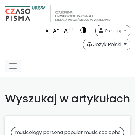
++
A
+
A
Zaloguj
A
Język Polski
Wyszukaj w artykułach