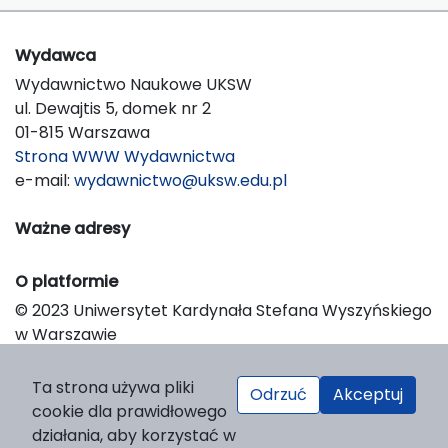
Wydawca
Wydawnictwo Naukowe UKSW
ul. Dewajtis 5, domek nr 2
01-815 Warszawa
Strona WWW Wydawnictwa
e-mail:
wydawnictwo@uksw.edu.pl
Ważne adresy
O platformie
© 2023 Uniwersytet Kardynała Stefana Wyszyńskiego
w Warszawie
Support & Customization by LIBCOM
Platform & Workflow by OJS/PKP
Ta strona używa pliki
Odrzuć
Akceptuj
cookie dla prawidłowego
działania, aby korzystać w