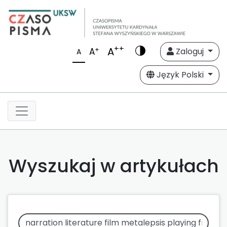
++
A
+
A
Zaloguj
A
Język Polski
Wyszukaj w artykułach