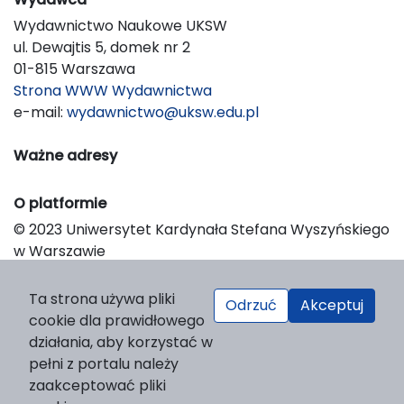
Wydawnictwo Naukowe UKSW
ul. Dewajtis 5, domek nr 2
01-815 Warszawa
Strona WWW Wydawnictwa
e-mail:
wydawnictwo@uksw.edu.pl
Ważne adresy
O platformie
© 2023 Uniwersytet Kardynała Stefana Wyszyńskiego
w Warszawie
Support & Customization by LIBCOM
Platform & Workflow by OJS/PKP
Ta strona używa pliki
Odrzuć
Akceptuj
cookie dla prawidłowego
działania, aby korzystać w
pełni z portalu należy
zaakceptować pliki