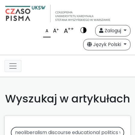
++
A
+
A
Zaloguj
A
Język Polski
Wyszukaj w artykułach