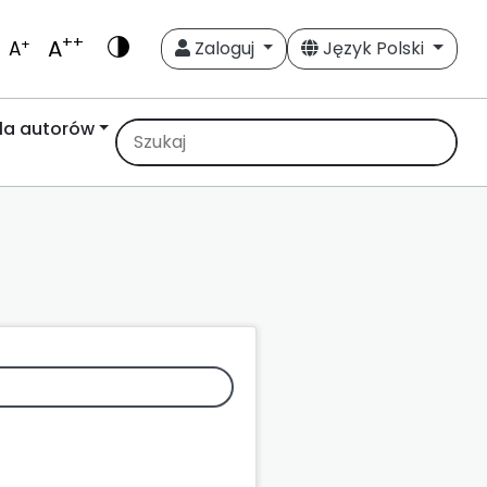
++
A
+
A
Zaloguj
Język Polski
la autorów