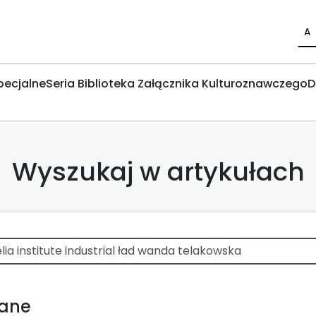
A
pecjalne
Seria Biblioteka Załącznika Kulturoznawczego
D
Wyszukaj w artykułach
wane