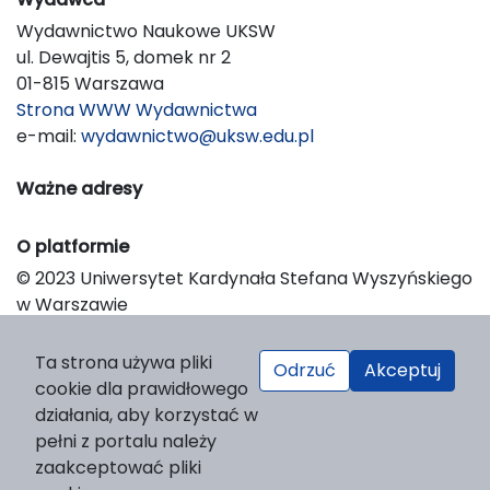
Wydawnictwo Naukowe UKSW
ul. Dewajtis 5, domek nr 2
01-815 Warszawa
Strona WWW Wydawnictwa
e-mail:
wydawnictwo@uksw.edu.pl
Ważne adresy
O platformie
© 2023 Uniwersytet Kardynała Stefana Wyszyńskiego
w Warszawie
Support & Customization by LIBCOM
Platform & Workflow by OJS/PKP
Ta strona używa pliki
Odrzuć
Akceptuj
cookie dla prawidłowego
działania, aby korzystać w
pełni z portalu należy
zaakceptować pliki