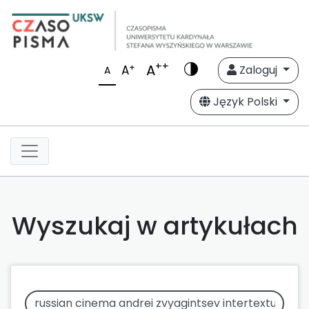
++
A
+
A
Zaloguj
A
Język Polski
Wyszukaj w artykułach