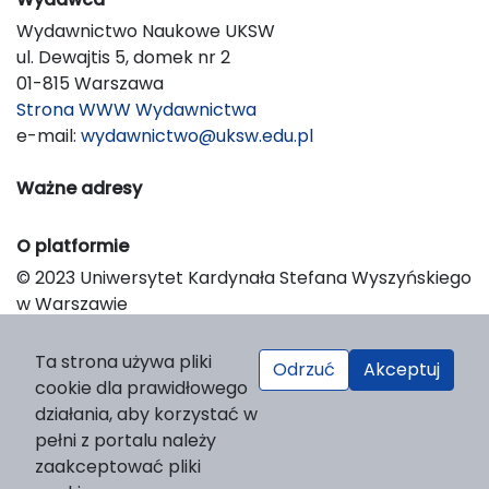
Wydawnictwo Naukowe UKSW
ul. Dewajtis 5, domek nr 2
01-815 Warszawa
Strona WWW Wydawnictwa
e-mail:
wydawnictwo@uksw.edu.pl
Ważne adresy
O platformie
© 2023 Uniwersytet Kardynała Stefana Wyszyńskiego
w Warszawie
Support & Customization by LIBCOM
Platform & Workflow by OJS/PKP
Ta strona używa pliki
Odrzuć
Akceptuj
cookie dla prawidłowego
działania, aby korzystać w
pełni z portalu należy
zaakceptować pliki