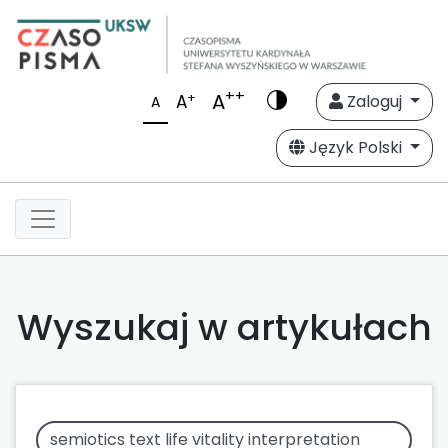
++
A
+
A
Zaloguj
A
Język Polski
Wyszukaj w artykułach