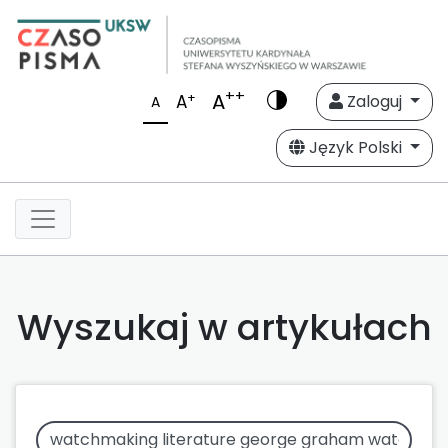
++
A
+
A
Zaloguj
A
Język Polski
Wyszukaj w artykułach