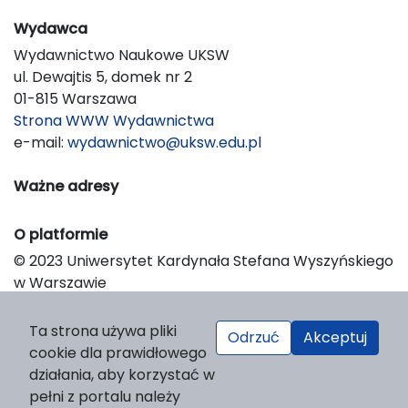
Wydawca
Wydawnictwo Naukowe UKSW
ul. Dewajtis 5, domek nr 2
01-815 Warszawa
Strona WWW Wydawnictwa
e-mail:
wydawnictwo@uksw.edu.pl
Ważne adresy
O platformie
© 2023 Uniwersytet Kardynała Stefana Wyszyńskiego
w Warszawie
Support & Customization by LIBCOM
Platform & Workflow by OJS/PKP
Ta strona używa pliki
Odrzuć
Akceptuj
cookie dla prawidłowego
działania, aby korzystać w
pełni z portalu należy