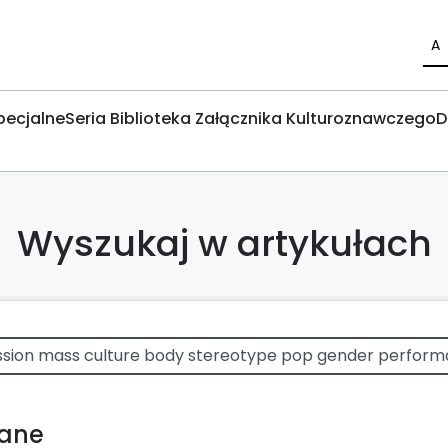
A
pecjalne
Seria Biblioteka Załącznika Kulturoznawczego
D
Wyszukaj w artykułach
wane