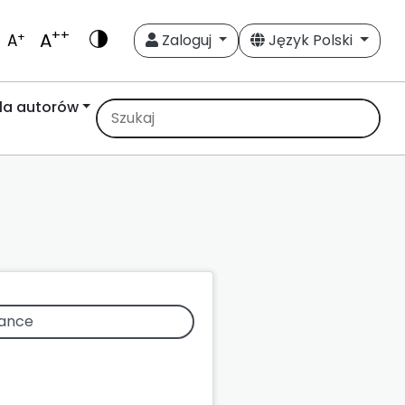
++
A
+
A
Zaloguj
Język Polski
la autorów