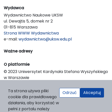
Wydawca
Wydawnictwo Naukowe UKSW
ul. Dewajtis 5, domek nr 2
01-815 Warszawa
Strona WWW Wydawnictwa
e-mail:
wydawnictwo@uksw.edu.pl
Ważne adresy
O platformie
© 2023 Uniwersytet Kardynała Stefana Wyszyńskiego
w Warszawie
Support & Customization by LIBCOM
Platform & Workflow by OJS/PKP
Ta strona używa pliki
Odrzuć
Akceptuj
cookie dla prawidłowego
działania, aby korzystać w
pełni z portalu należy