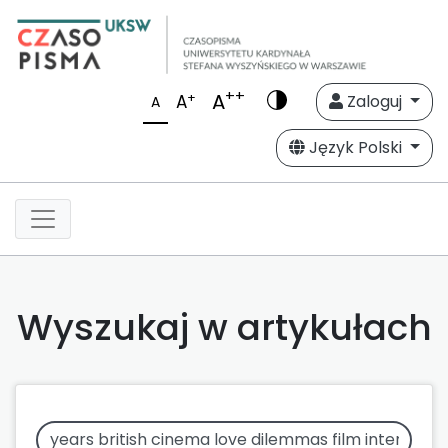
++
A
+
A
Zaloguj
A
Język Polski
Wyszukaj w artykułach