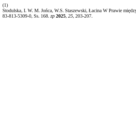
(1)
Stodulska, I. W. M. Jońca, W.S. Staszewski, Łacina W Prawie mię
83-813-5309-0, Ss. 168.
zp
2025
,
25
, 203-207.