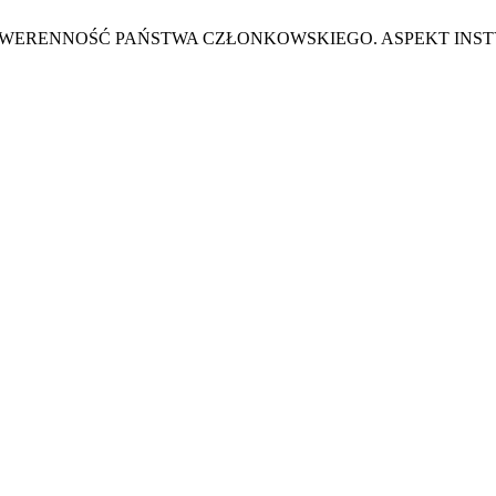
 A SUWERENNOŚĆ PAŃSTWA CZŁONKOWSKIEGO. ASPEKT I